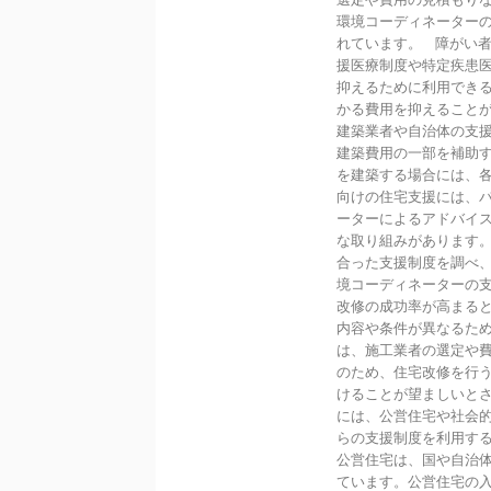
環境コーディネーター
れています。 障がい
援医療制度や特定疾患
抑えるために利用でき
かる費用を抑えること
建築業者や自治体の支
建築費用の一部を補助
を建築する場合には、
向けの住宅支援には、
ーターによるアドバイ
な取り組みがあります
合った支援制度を調べ
境コーディネーターの
改修の成功率が高まる
内容や条件が異なるた
は、施工業者の選定や
のため、住宅改修を行
けることが望ましいとさ
には、公営住宅や社会
らの支援制度を利用す
公営住宅は、国や自治
ています。公営住宅の