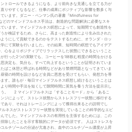
コントロールできるようになる、より前向きな見通しを立てる力が
ち直りやすくなるなど、仕事の成果にポジティブな影響を数多く与
ます。ダニー・ペンマン氏の著書『Mindfulness for
は、瞑想などのマインドフルネス手法は、創造的な問題解決に必要なスキ
れています。マインドフルネス瞑想によって、短期間でも創造性を
どうか検証するため、さらに、高まった創造性により生み出された
のようにして貢献できるのかをテストするために、オランダ・ロッ
大学にて実験を行いました。その結果、短時間の瞑想でもアイデア
か、心をよりポジティブでリラックスした状態にできるということ
が行った2つの実験でも、コーヒーを1杯飲む程度の時間をかける
意思決定も、気分も、すべて向上するということが証明されていま
はたばこ休憩と呼ばれる時間などがあり禁煙問題となってきていま
は昼寝の時間を設けるなど全員に恩恵を受けてもらい、発想力を導
います。誰もが・毎日マインドフルネス瞑想し続けるということは
、より時間や手法を短くして隙間時間に英気を養う方法を提示示し
ょう。 2 マインドフルネスは「することモード」から「あるこ
ェンジによって、ストレス状態からストレスフリー状態に移行する
クであり、それはトレーニングによって獲得出来るとの説明でし
フルネスがストレスフリー状態を実現していることの科学的なエビ
せんでした。マインドフルネスの有用性を主張するためには、この
排除したことを示す客観的にデータが必須です。 人はストレスを
のコルチゾールの分泌が亢進され、血中のコルチゾール濃度が上昇