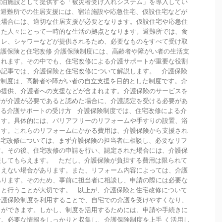
宿泊施設として提供する「被災者受け入れシステム」を導入してい
 避難所での住居支援には、宿泊施設や応急住宅、仮設住宅などが
た場合には、適切な住居支援が必要となります。仮設住宅や応急住
った人々にとって一時的な生活の拠点となります。避難所では、食
イレ、シャワーなどが提供されるため、必要なものをすべて受け取
護保険と住宅改修 介護保険制度には、高齢者や障がい者の生活支
まれます。その中でも、住宅改修による介護サポートが重要な役割
の記事では、介護保険と住宅改修について解説します。 介護保険
険制度は、高齢者や障がい者の自立支援を目的とした制度です。介
の提供、介護者への支援などが含まれます。介護保険のサービスを
者が介護が必要であると認めた場合に、介護認定を受ける必要があ
よる介護サポートの受け方 介護保険制度では、住宅改修による介
ます。具体的には、バリアフリーのリフォームや手すりの設置、浴
ます。これらのリフォームにかかる費用は、介護保険から支援され
住宅改修については、まず介護保険の担当者に相談し、必要なリフ
す。その後、住宅改修の申請を行い、認定された場合には、介護保
援してもらえます。 ただし、介護保険が負担する費用は限られて
らえない場合があります。また、リフォーム内容によっては、介護
あります。そのため、事前に担当者に相談し、申請の際には必要な
りと行うことが大切です。 以上が、介護保険と住宅改修について
介護保険制度を利用することで、自宅での介護を受けやすくなり、
とができます。しかし、制度を活用するためには、申請や手続きに
。必要な情報をしっかりと収集し、介護保険制度を上手 く活用し