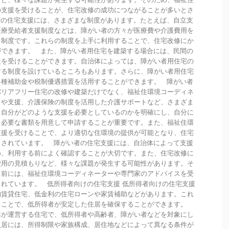
の支援を受けることが、住宅改修の成功につながることが多いとさ
者の住宅支援には、さまざまな制度があります。たとえば、自立支
医療受給者支援制度などは、障がい者の方々が医療費や介護費用を
る制度です。これらの制度を上手に利用することで、住宅改修にか
ができます。 また、障がい者用住宅を建築する場合には、民間の
援を受けることができます。自治体によっては、障がい者用住宅の
する制度を設けているところもあります。さらに、障がい者用住宅
各種補助金や税制優遇措置を活用することができます。 障がい者
バリアフリー住宅の改修や建築だけでなく、福祉住環境コーディネ
スや支援、介護保険の制度を活用した介護サポートなど、さまざま
。自分がどのような支援を必要としているのかを明確にし、自分に
、必要な書類を用意して申請することが重要です。また、福祉住環
支援を受けることで、より適切な住環境の提供が可能となり、住宅
とされています。 障がい者の住宅支援には、自治体によって支援
め、利用する前によく確認することが大切です。また、住宅改修に
費用の見積もりなど、様々な課題が発生する可能性があります。そ
う前には、福祉住環境コーディネーターや専門家のアドバイスを受
れています。 低所得者向けの住宅支援 低所得者向けの住宅支援
的賃貸住宅、低金利の住宅ローンや家賃補助などがあります。これ
ることで、低所得者が安定した住居を確保することができます。
体が運営する住宅で、低所得者や高齢者、障がい者などを対象にし
入居には、所得制限や家族構成、居住地などによって異なる条件が