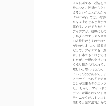
スが低減する、感情を
身につき、挫折から立
えるということがわかってい
Creativity』で
ルを向上させると書か
高めることができるか
アイデアが、組織にど
テルダムのエラスムス
の多様性がうまれたほ
がわかりました。筆者達
だけで、アイデアも、
す。日本でもこれまで
したが、一部の会社で
く取り組みも行われて
難しいと思われるため
ていく必要があるでし
とモード」へのギアチ
ことが出来るテクニッ
た。 しかし、マインド
デンスが示されていま
テクニックがストレスを
感じると副腎皮質から