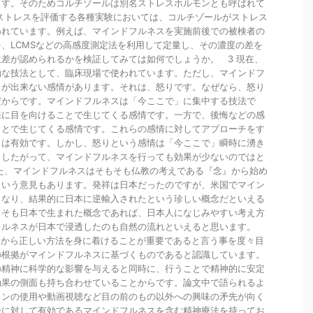
ます。そのためコルチゾールは別名ストレスホルモンとも呼ばれて
ストレスを評価する各種実験においては、コルチゾールがストレス
われています。例えば、マインドフルネスを実施前後での被検者の
、LCMSなどの高感度測定法を利用して定量し、その濃度の差を
差が認められるかを検証してみては如何でしょうか。 3 現在、
効な技法として、臨床現場で使われています。ただし、マインドフ
とが出来ない感情があります。それは、怒りです。なぜなら、怒り
だからです。マインドフルネスは「今ここで」に集中する技法で
来に目を向けることで生じてくる感情です。一方で、後悔などの感
ことで生じてくる感情です。これらの感情に対してアプローチをす
スは有効です。しかし、怒りという感情は「今ここで」瞬時に湧き
。したがって、マインドフルネスを行っても効果が少ないのではと
た、マインドフルネスはそもそも仏教の考えである『念』から始め
という意見もあります。発祥は日本だったのですが、米国でマイン
となり、結果的に日本に逆輸入されたという珍しい概念だといえる
もそも日本で生まれた概念であれば、日本人になじみやすい考え方
フルネスが日本で浸透したのも自然の流れといえると思います。
期から正しい方法を身に着けることが重要であると言う事を度々目
の根拠がマインドフルネスに基づくものであると認識しています。
の精神に科学的な影響を与えると同時に、行うことで精神的に安定
効果の側面も持ち合わせていることからです。論文中で語られるよ
ォンの使用や動画視聴など目の前のもの以外への興味の矛先が向く
分に対して有効であるマインドフルネスを含む精神療法を持ってお