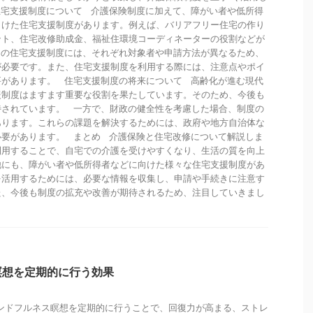
住宅支援制度について 介護保険制度に加えて、障がい者や低所得
向けた住宅支援制度があります。例えば、バリアフリー住宅の作り
ント、住宅改修助成金、福祉住環境コーディネーターの役割などが
らの住宅支援制度には、それぞれ対象者や申請方法が異なるため、
が必要です。また、住宅支援制度を利用する際には、注意点やポイ
要があります。 住宅支援制度の将来について 高齢化が進む現代
援制度はますます重要な役割を果たしています。そのため、今後も
待されています。 一方で、財政の健全性を考慮した場合、制度の
あります。これらの課題を解決するためには、政府や地方自治体な
必要があります。 まとめ 介護保険と住宅改修について解説しま
利用することで、自宅での介護を受けやすくなり、生活の質を向上
他にも、障がい者や低所得者などに向けた様々な住宅支援制度があ
を活用するためには、必要な情報を収集し、申請や手続きに注意す
た、今後も制度の拡充や改善が期待されるため、注目していきまし
瞑想を定期的に行う効果
ンドフルネス瞑想を定期的に行うことで、回復力が高まる、ストレ