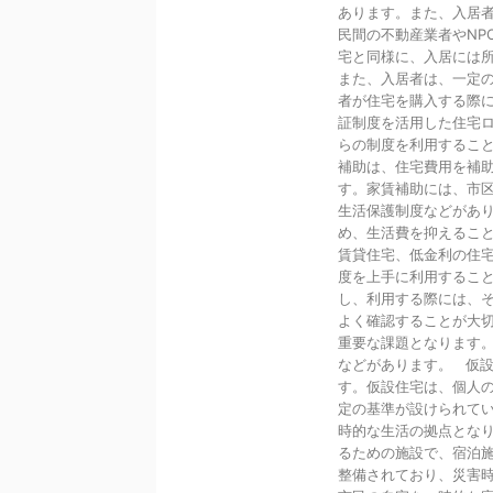
あります。また、入居
民間の不動産業者やNP
宅と同様に、入居には
また、入居者は、一定
者が住宅を購入する際
証制度を活用した住宅
らの制度を利用するこ
補助は、住宅費用を補
す。家賃補助には、市
生活保護制度などがあ
め、生活費を抑えるこ
賃貸住宅、低金利の住
度を上手に利用するこ
し、利用する際には、
よく確認することが大切
重要な課題となります
などがあります。 仮
す。仮設住宅は、個人
定の基準が設けられて
時的な生活の拠点とな
るための施設で、宿泊
整備されており、災害