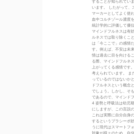
することが知られてい
います。 したがって、
マーカーとしてよく使
血中コルチゾール濃度を
統計学的に評価して優位
マインドフルネスは有
ルネスでは取り除くこ
は「今ここで」の感情
す。例えば、不安は未
情は過去に目を向ける
る際、マインドフルネ
上がってくる感情です
考えられています。 ま
っているのではないか
ドフルネスという概念
でしょう。しかし、そ
であるので、マインド
4 姿勢と呼吸法は幼児
にしますが、この言説
これは実際に自分自身
するというプラシーボ
うに現代はスマートフ
対象が様々のため、自