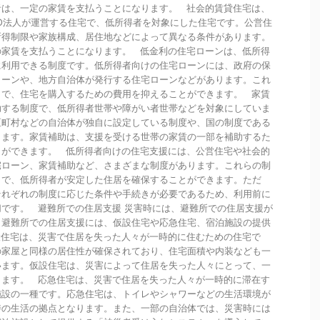
者は、一定の家賃を支払うことになります。 社会的賃貸住宅は、
O法人が運営する住宅で、低所得者を対象にした住宅です。公営住
所得制限や家族構成、居住地などによって異なる条件があります。
の家賃を支払うことになります。 低金利の住宅ローンは、低所得
に利用できる制度です。低所得者向けの住宅ローンには、政府の保
ローンや、地方自治体が発行する住宅ローンなどがあります。これ
とで、住宅を購入するための費用を抑えることができます。 家賃
助する制度で、低所得者世帯や障がい者世帯などを対象にしていま
区町村などの自治体が独自に設定している制度や、国の制度である
ります。家賃補助は、支援を受ける世帯の家賃の一部を補助するた
とができます。 低所得者向けの住宅支援には、公営住宅や社会的
宅ローン、家賃補助など、さまざまな制度があります。これらの制
とで、低所得者が安定した住居を確保することができます。ただ
それぞれの制度に応じた条件や手続きが必要であるため、利用前に
です。 避難所での住居支援 災害時には、避難所での住居支援が
。避難所での住居支援には、仮設住宅や応急住宅、宿泊施設の提供
設住宅は、災害で住居を失った人々が一時的に住むための住宅で
の家屋と同様の居住性が確保されており、住宅面積や内装なども一
います。仮設住宅は、災害によって住居を失った人々にとって、一
ります。 応急住宅は、災害で住居を失った人々が一時的に滞在す
施設の一種です。応急住宅は、トイレやシャワーなどの生活環境が
時の生活の拠点となります。また、一部の自治体では、災害時には