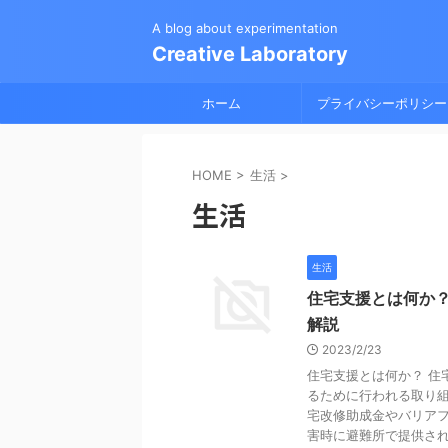
A blog about experimentation
Creative Laboratory
ホーム
プライバシーポリシー
HOME
>
生活
>
生活
生活
住宅支援とは何か
解説
2023/2/23
住宅支援とは何か？ 住
るために行われる取り組
宅改修助成金やバリア
害時に避難所で提供さ