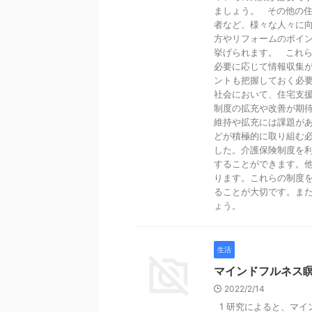
ましょう。 その他の
者など、様々な人々に
方やリフォームのポイ
挙げられます。 これ
必要に応じて情報収集
ントも把握しておく必
社会において、住宅支
制度の拡充や改善が期
維持や拡充には課題が
どが積極的に取り組む
した。介護保険制度を
することができます。
ります。これらの制度
ることが大切です。ま
ょう。
生活
マインドフルネス
2022/2/14
1 研究によると、マイ