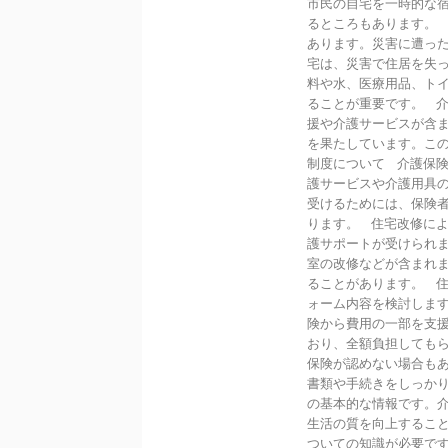
市民の自宅を一時的な
るところもあります。
あります。災害に遭っ
宅は、災害で住居を失
料や水、医療用品、ト
ることが重要です。 介
援や介護サービスが含
を果たしています。こ
制度について 介護保
護サービスや介護用具
受けるためには、保険
ります。 住宅改修に
護サポートが受けられ
室の改修などが含まれ
ることがあります。 
ォーム内容を検討しま
険から費用の一部を支
おり、全額負担しても
保険が認めない場合も
書類や手続きをしっか
の基本的な情報です。
生活の質を向上するこ
ついての知識が必要です