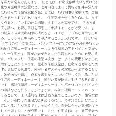
を満たす必要があります。 たとえば、住宅改修助成金を受けるに
ー化や介護用具の設置など、改修内容によって異なる条件を満たす
、低所得者向け住宅支援を受けるには、所得制限や家族構成、居住
条件を満たす必要があります。 住宅支援を受けるためには、まず
を必要としているのかを明確にすることが重要です。 そのうえ
制度を調べ、必要な書類を用意して申請することが必要です。ま
書の記入ミスや提出期限の遅れなど、様々なトラブルが発生する可
ため、しっかりと準備をして申請することが大切です。 障がい者
い者向けの住宅支援には、バリアフリー住宅の建築や改修を行うた
、福祉住環境コーディネーターによる住環境のアドバイスや支援な
アフリー住宅とは、障がい者が自立した生活を送るために必要な改
です。バリアフリー住宅の建築や改修には、多くの費用がかかるた
利用することができます。住宅改修助成金は、住宅を改修するため
治体が負担する制度で、障がい者本人やその家族が申請することが
は、改修内容や費用、必要な書類などについて詳しく調べることが
祉住環境コーディネーターは、障がい者が快適に生活できる住環境
家です。福祉住環境コーディネーターは、住宅改修のアドバイスや
金の申請などを行うことができます。福祉住環境コーディネーター
受けることで、より適切な改修計画を立てることができ、住宅改修
。 障がい者向けの住宅支援を受けるには、まずは自分がどのよう
明確にすることが重要です。そのうえで、自分に合った支援制度を
意して申請することが必要です。また、住宅改修には、施工業者の
など、様々な課題が発生する可能性があります。そのため、福祉住